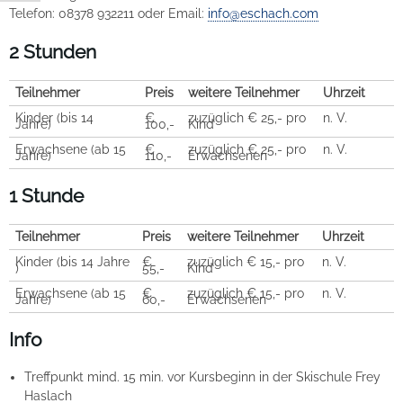
Telefon: 08378 932211 oder Email:
info@eschach.com
2 Stunden
Teilnehmer
Preis
weitere Teilnehmer
Uhrzeit
Kinder (bis 14
€
zuzüglich € 25,- pro
n. V.
Jahre)
100,-
Kind
Erwachsene (ab 15
€
zuzüglich € 25,- pro
n. V.
Jahre)
110,-
Erwachsenen
1 Stunde
Teilnehmer
Preis
weitere Teilnehmer
Uhrzeit
Kinder (bis 14 Jahre
€
zuzüglich € 15,- pro
n. V.
)
55,-
Kind
Erwachsene (ab 15
€
zuzüglich € 15,- pro
n. V.
Jahre)
60,-
Erwachsenen
Info
Treffpunkt mind. 15 min. vor Kursbeginn in der Skischule Frey
Haslach